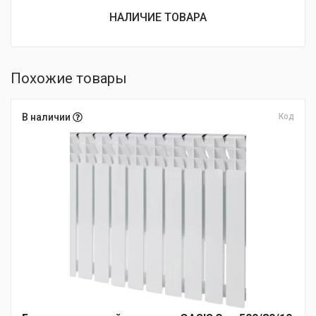
составляла
цена:
НАЛИЧИЕ ТОВАРА
1
1
790 ₽.
290 ₽.
Похожие товары
В наличии
Код