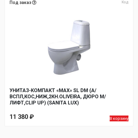
Под заказ
Код
УНИТАЗ-КОМПАКТ «MAX» SL DM (А/
ВСПЛ,КОС,НИЖ,2КН.OLIVEIRA, ДЮРО М/
ЛИФТ,CLIP UP) (SANITA LUX)
11 380
₽
В корзину