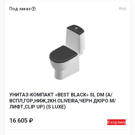
Под заказ
Код
УНИТАЗ-КОМПАКТ «BEST BLACK» SL DM (А/
ВСПЛ,ГОР,НИЖ,2КН.OLIVEIRA,ЧЕРН ДЮРО М/
ЛИФТ,CLIP UP) (S LUXE)
16 605
₽
В корзину