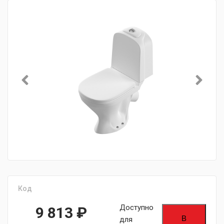
Код
Доступно
9 813
₽
В
для