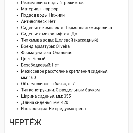
Режим слива воды:
2-режимная
Материал:
Фарфор
Подвод воды:
Нижний
Антивсплеск:
Нет
Сиденье в комплекте: Термопласт/микролифт
Сиденье с микролифтом:
Да
Тип смыва воды:
Щелевой (каскадный)
Бренд арматуры:
Oliveira
Форма унитаза:
Овальная
Цвет:
Белый
Безободковый:
Нет
Межосевое расстояние крепления сиденья,
мм:
160
Объем сливного бачка, л:
7
Тип конструкции:
С раздельным бачком
Ширина сиденья, мм:
355
Длина сиденья, мм:
420
Инсталляция:
Не предусмотрена
ЧЕРТЁЖ