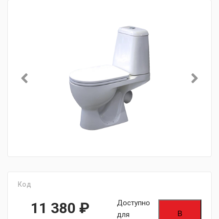
Код
Доступно
11 380
₽
В
для