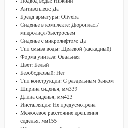
Подвод воды:
Нижний
Антивсплеск:
Да
Бренд арматуры:
Oliveira
Сиденье в комплекте:
Дюропласт/
микролифт/быстросъем
Сиденье с микролифтом:
Да
Тип смыва воды:
Щелевой (каскадный)
Форма унитаза:
Овальная
Цвет:
Белый
Безободковый:
Нет
Тип конструкции:
С раздельным бачком
Ширина сиденья, мм
339
Длина сиденья, мм
423
Инсталляция:
Не предусмотрена
Межосевое расстояние крепления
сиденья, мм
155