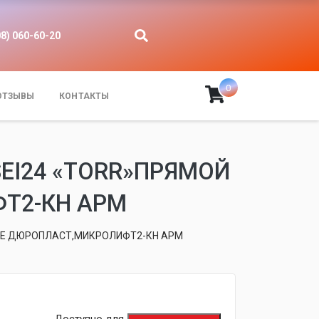
08) 060-60-20
0
ОТЗЫВЫ
КОНТАКТЫ
EI24 «TORR»ПРЯМОЙ
Т2-КН АРМ
НЬЕ ДЮРОПЛАСТ,МИКРОЛИФТ2-КН АРМ
fijpawfioawjf