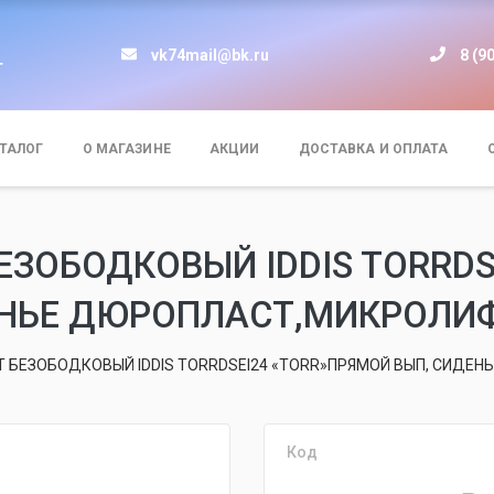
vk74mail@bk.ru
8 (9
т
ТАЛОГ
О МАГАЗИНЕ
АКЦИИ
ДОСТАВКА И ОПЛАТА
ЕЗОБОДКОВЫЙ IDDIS TORRDS
ЕНЬЕ ДЮРОПЛАСТ,МИКРОЛИФ
 БЕЗОБОДКОВЫЙ IDDIS TORRDSEI24 «TORR»ПРЯМОЙ ВЫП, СИДЕ
Код