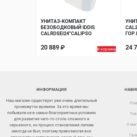
УНИТАЗ-КОМПАКТ
УНИТ
БЕЗОБОДКОВЫЙ IDDIS
CAL2
CALRDSEI24″CALIPSO
ГОР
RIMLESS»ГОР.ВЫП,СИД.ДЮРОПЛАСТ,
2-КН
КН АРМ
20 889
₽
24 
В корзину
ИНФОРМАЦИЯ
НАВИ
Наш магазин существует уже очень длительный
Гла
промежуток времени. За это время мы
побывали не в самых благоприятных условиях
Тов
для развития чего-то столь сложного и
О маг
серьезного, но процесс становления легким
никогда не был, поэтому превозмогая все
Гал