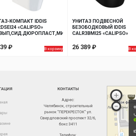
АЗ-КОМПАКТ IDDIS
УНИТАЗ ПОДВЕСНОЙ
DSEI24 «CALIPSO»
БЕЗОБОДКОВЫЙ IDDIS
.ВЫП,СИД.ДЮРОПЛАСТ,МИКРОЛИФТ
CALR3BMI25 «CALIPSO»
МИКРОЛИФТ2-
 АРМ
СИДЕНЬЕ
ДЮРОПЛАСТ,МИКРОЛИФТ
739
₽
26 389
₽
В корзину
В к
МАТ.
ГАЦИЯ
КОНТАКТЫ
Адрес:
вная
Челябинск, строительный
рынок "ПЕРЕКРЕСТОК" ул.
ары
Свердловский проспект 32/6,
азине
бокс 3411
ерея
Телефон: