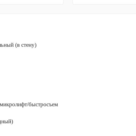
ьный (в стену)
микролифт/быстросъем
дный)