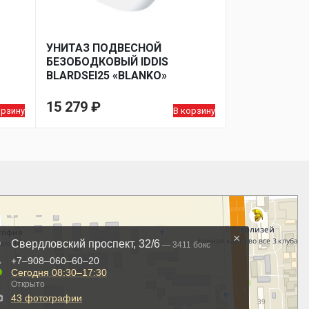
УНИТАЗ ПОДВЕСНОЙ
БЕЗОБОДКОВЫЙ IDDIS
BLARDSEI25 «BLANKO»
СИДЕНЬЕ ДЮРОПЛАСТ,
,ЧЕРНЫЙ
МИКРОЛИФТ
15 279
₽
орзину
В корзину