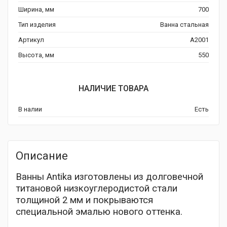
составляла
цена:
Ширина, мм
700
12
10
Тип изделия
Ванна стальная
Артикул
А2001
000 ₽.
590 ₽.
Высота, мм
550
НАЛИЧИЕ ТОВАРА
В налии
Есть
Описание
Ванны Antika изготовлены из долговечной
титановой низкоуглеродистой стали
толщиной 2 мм и покрываются
специальной эмалью нового оттенка.