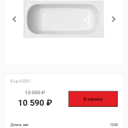
Код А2001
12 000
₽
В корзину
Первоначальная
10 590
₽
цена
Текущая
Длина, мм
1200