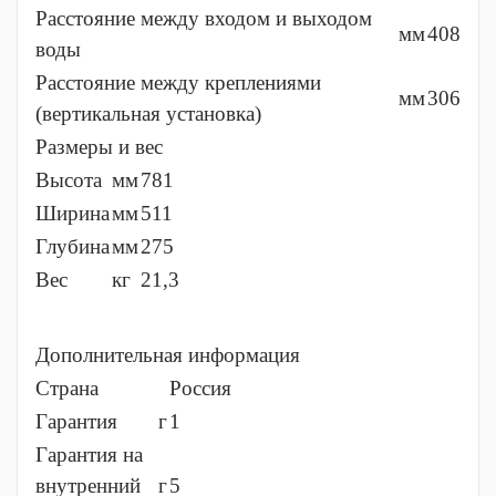
Расстояние между входом и выходом
мм
408
воды
Расстояние между креплениями
мм
306
(вертикальная установка)
Размеры и вес
Высота
мм
781
Ширина
мм
511
Глубина
мм
275
Вес
кг
21,3
Дополнительная информация
Страна
Россия
Гарантия
г
1
Гарантия на
внутренний
г
5