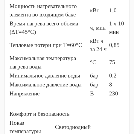
Мощность нагревательного
кВт
1,0
элемента во входящем баке
Время нагрева всего объема
1 ч 10
ч, мин
(ΔT=45°С)
мин
кВт∙ч
Тепловые потери при T=60°С
0,85
за 24 ч
Максимальная температура
°С
75
нагрева воды
Минимальное давление воды
бар
0,2
Максимальное давление воды
бар
8
Напряжение
В
230
Комфорт и безопасность
Показ
Светодиодный
температуры