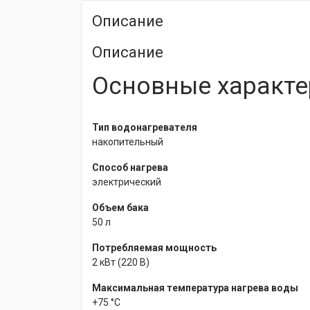
Описание
Описание
Основные характе
Тип водонагревателя
накопительный
Способ нагрева
электрический
Объем бака
50 л
Потребляемая мощность
2 кВт (220 В)
Максимальная температура нагрева воды
+75 °С