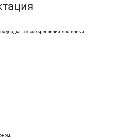
ктация
 подводка, способ крепления: настенный
оном.