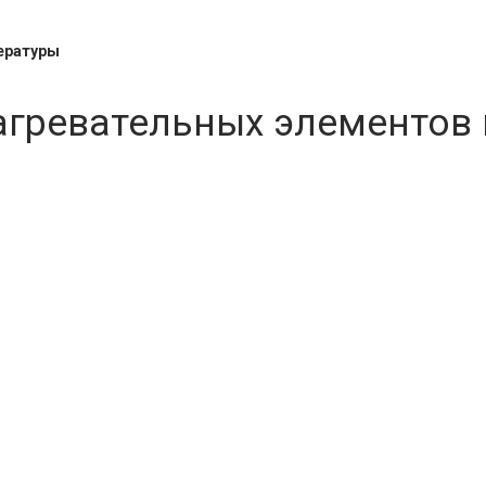
ературы
агревательных элементов 