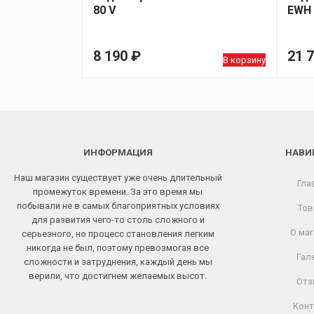
80 V
EWH 
8 190
₽
21 
В корзину
ИНФОРМАЦИЯ
НАВИ
Наш магазин существует уже очень длительный
Гла
промежуток времени. За это время мы
побывали не в самых благоприятных условиях
Тов
для развития чего-то столь сложного и
О маг
серьезного, но процесс становления легким
никогда не был, поэтому превозмогая все
Гал
сложности и затруднения, каждый день мы
верили, что достигнем желаемых высот.
Отз
Конт