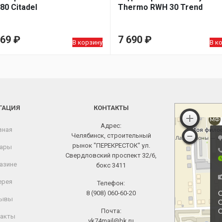
80 Citadel
Thermo RWH 30 Trend
769
₽
7 690
₽
В корзину
В к
ГАЦИЯ
КОНТАКТЫ
Адрес:
вная
Челябинск, строительный
рынок "ПЕРЕКРЕСТОК" ул.
ары
Свердловский проспект 32/6,
азине
бокс 3411
ерея
Телефон:
8 (908) 060-60-20
ывы
Почта:
акты
vk74mail@bk.ru