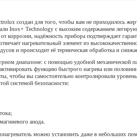
ectrolux создан для того, чтобы вам не приходилось ж
ли Inox+ Technology с высоким содержанием легирующ
т коррозии, надёжность прибора подтверждает гаранти
 отвечает нагревательный элемент из высококачествен
адусов и происходит её термическая обработка и снижа
урном диапазоне: с помощью удобной механической п
, активировать функцию быстрого нагрева или половинн
оты, чтобы вы самостоятельно контролировали уровень
той системой безопасности:
тока;
магниевого анода.
онагреватель можно установить даже в небольших поме