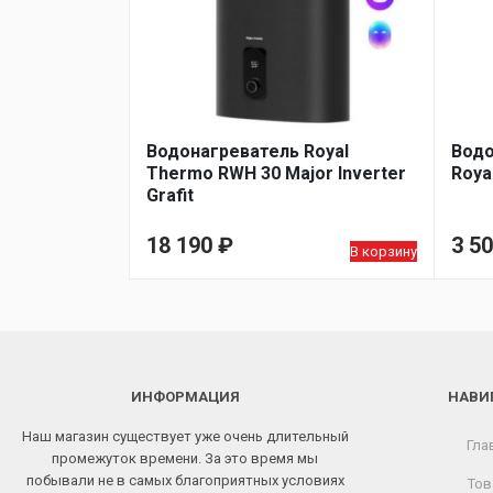
Водонагреватель Royal
Водо
Thermo RWH 30 Major Inverter
Royal
Grafit
18 190
₽
3 5
В корзину
ИНФОРМАЦИЯ
НАВИ
Наш магазин существует уже очень длительный
Гла
промежуток времени. За это время мы
побывали не в самых благоприятных условиях
Тов