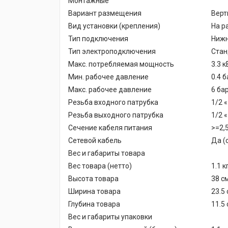
Монтажные
Вариант размещения
Верт
Вид установки (крепления)
На р
Тип подключения
Ниж
Тип электроподключения
Стан
Макс. потребляемая мощность
3.3 к
Мин. рабочее давление
0.4 б
Макс. рабочее давление
6 ба
Резьба входного патрубка
1/2 «
Резьба выходного патрубка
1/2 «
Сечение кабеля питания
>=2,
Сетевой кабель
Да (
Вес и габариты товара
Вес товара (нетто)
1.1 к
Высота товара
38 с
Ширина товара
23.5
Глубина товара
11.5
Вес и габариты упаковки