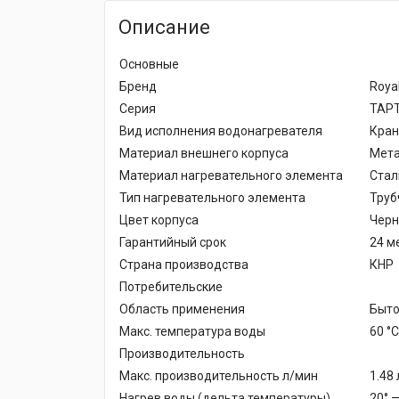
Описание
Основные
Бренд
Roya
Серия
TAP
Вид исполнения водонагревателя
Кран
Материал внешнего корпуса
Мета
Материал нагревательного элемента
Стал
Тип нагревательного элемента
Труб
Цвет корпуса
Чер
Гарантийный срок
24 м
Страна производства
КНР
Потребительские
Область применения
Быто
Макс. температура воды
60 °С
Производительность
Макс. производительность л/мин
1.48
Нагрев воды (дельта температуры)
20° —