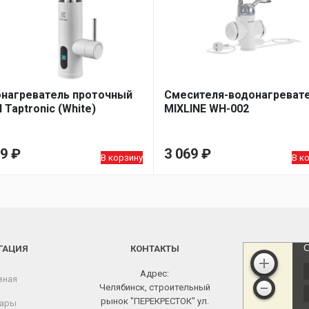
нагреватель проточный
Смесителя-водонагреват
 Taptronic (White)
MIXLINE WH-002
09
₽
3 069
₽
В корзину
В к
ГАЦИЯ
КОНТАКТЫ
Адрес:
вная
Челябинск, строительный
рынок "ПЕРЕКРЕСТОК" ул.
ары