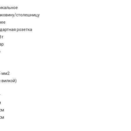
икальное
аковину/столешницу
нее
дартная розетка
Вт
ар
р
5 мм2
с вилкой)
г
м
 см
 см