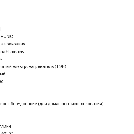
l
TRONIC
 на раковину
лл+Пластик
ь
чатый электронагреватель (ТЭН)
ный
ес
вое оборудование (для домашнего использования)
 л/мин
 60° °С