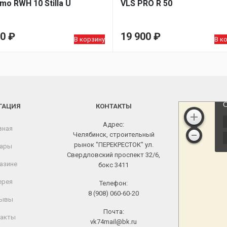
mo RWH 10 Stilla U
VLS PRO R 50
90
₽
19 900
₽
В корзину
В к
ГАЦИЯ
КОНТАКТЫ
Адрес:
вная
Челябинск, строительный
рынок "ПЕРЕКРЕСТОК" ул.
ары
Свердловский проспект 32/6,
азине
бокс 3411
ерея
Телефон:
8 (908) 060-60-20
ывы
Почта:
акты
vk74mail@bk.ru