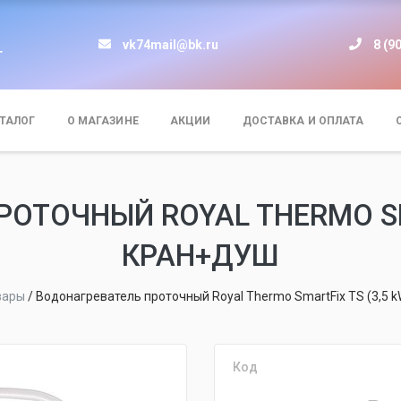
vk74mail@bk.ru
8 (9
т
ТАЛОГ
О МАГАЗИНЕ
АКЦИИ
ДОСТАВКА И ОПЛАТА
ОТОЧНЫЙ ROYAL THERMO SMA
КРАН+ДУШ
вары
/
Водонагреватель проточный Royal Thermo SmartFix TS (3,5 
Код