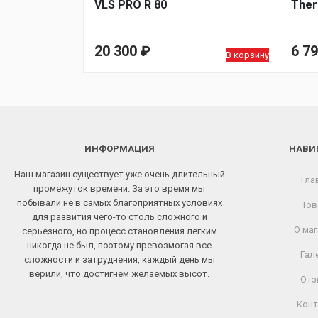
VLS PRO R 80
Ther
20 300
₽
6 7
В корзину
ИНФОРМАЦИЯ
НАВИ
Наш магазин существует уже очень длительный
Гла
промежуток времени. За это время мы
побывали не в самых благоприятных условиях
Тов
для развития чего-то столь сложного и
О маг
серьезного, но процесс становления легким
никогда не был, поэтому превозмогая все
Гал
сложности и затруднения, каждый день мы
верили, что достигнем желаемых высот.
Отз
Конт