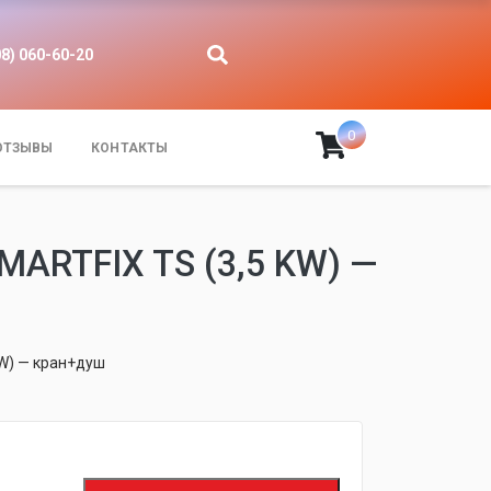
08) 060-60-20
0
ОТЗЫВЫ
КОНТАКТЫ
RTFIX TS (3,5 KW) —
kW) — кран+душ