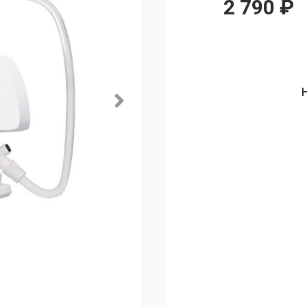
2 790
₽