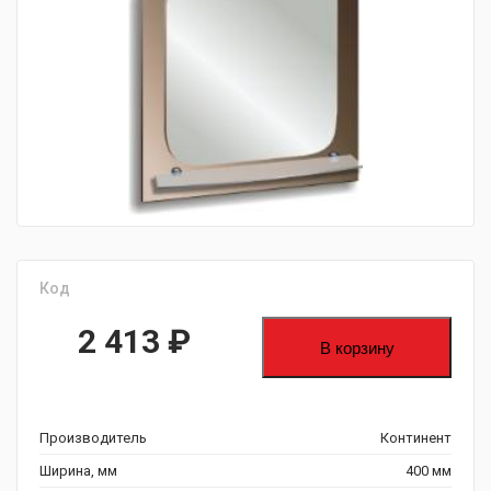
fijpawfioawjf
Код
2 413
₽
В корзину
Производитель
Континент
Ширина, мм
400 мм