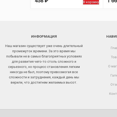
458
₽
1 6
В корзину
ИНФОРМАЦИЯ
НАВИ
Наш магазин существует уже очень длительный
Гла
промежуток времени. За это время мы
побывали не в самых благоприятных условиях
Тов
для развития чего-то столь сложного и
О маг
серьезного, но процесс становления легким
никогда не был, поэтому превозмогая все
Гал
сложности и затруднения, каждый день мы
верили, что достигнем желаемых высот.
Отз
Конт