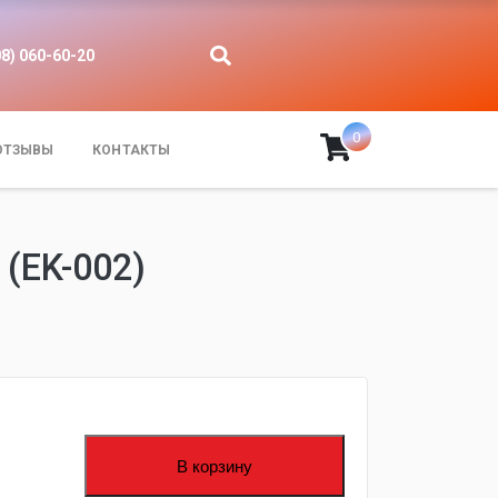
08) 060-60-20
0
ОТЗЫВЫ
КОНТАКТЫ
(EK-002)
fijpawfioawjf
В корзину