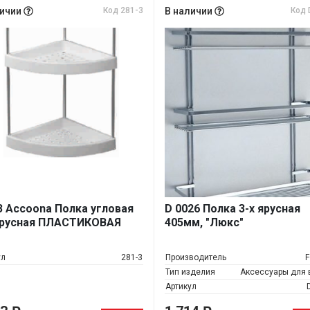
личии
Код 281-3
В наличии
Код 
3 Accoona Полка угловая
D 0026 Полка 3-х ярусная
ярусная ПЛАСТИКОВАЯ
405мм, "Люкс"
ул
281-3
Производитель
Тип изделия
Аксессуары для
Артикул