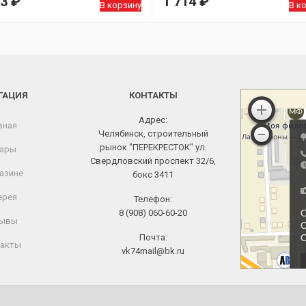
63
₽
1 714
₽
В корзину
В к
ГАЦИЯ
КОНТАКТЫ
Адрес:
вная
Челябинск, строительный
рынок "ПЕРЕКРЕСТОК" ул.
ары
Свердловский проспект 32/6,
азине
бокс 3411
ерея
Телефон:
8 (908) 060-60-20
ывы
Почта:
акты
vk74mail@bk.ru