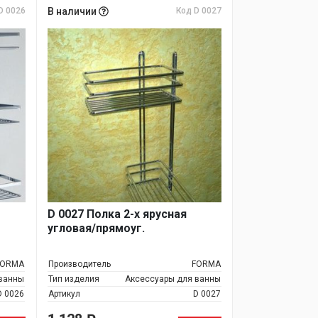
D 0026
В наличии
Код D 0027
D 0027 Полка 2-х ярусная
угловая/прямоуг.
FORMA
Производитель
FORMA
 ванны
Тип изделия
Аксессуары для ванны
D 0026
Артикул
D 0027