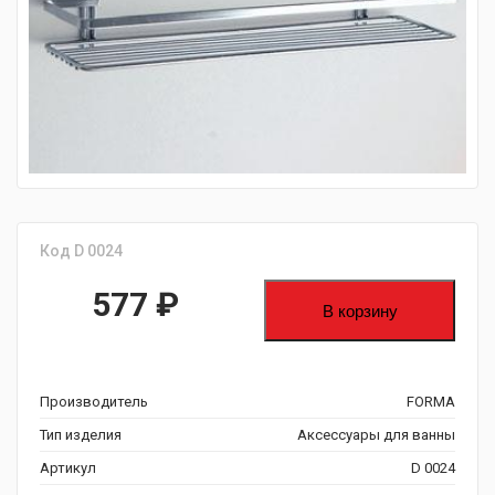
fijpawfioawjf
Код D 0024
577
₽
В корзину
Производитель
FORMA
Тип изделия
Аксессуары для ванны
Артикул
D 0024