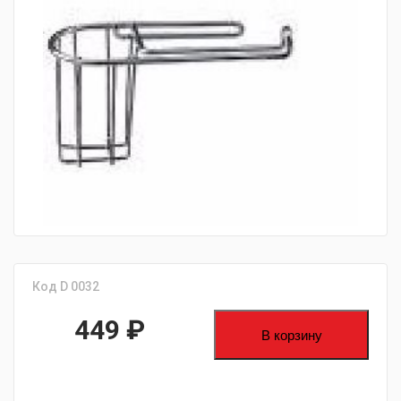
fijpawfioawjf
Код D 0032
449
₽
В корзину