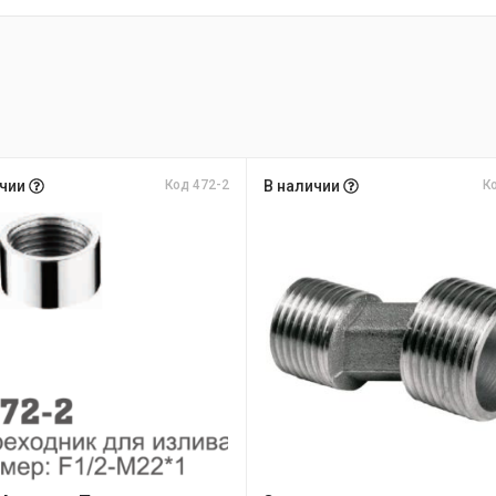
ичии
Код 472-2
В наличии
К