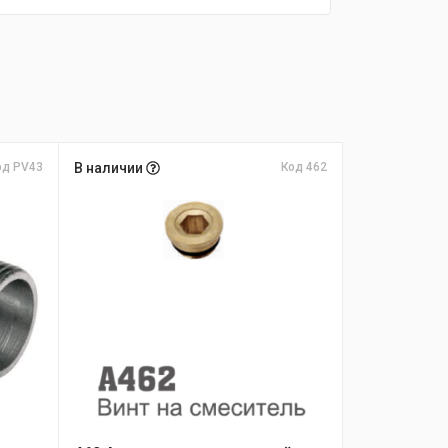
од PV43
В наличии
Код 462