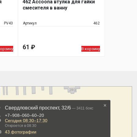
я
462 Accoona втулка для гайки
смесителя в ванну
PV43
Артикул
462
61
₽
корзину
В корзину