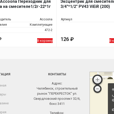
 Accoona Переходник для
Эксцентрик для смесител
а на смесителе1/2г-22*1г
3/4"*1/2" PV43 ViEiR (200)
одитель
Accoona
Артикул
делия
Комплетующие
472-2
₽
126
₽
В корзину
В 
ГАЦИЯ
КОНТАКТЫ
Адрес:
вная
Челябинск, строительный
рынок "ПЕРЕКРЕСТОК" ул.
ары
Свердловский проспект 32/6,
азине
бокс 3411
ерея
Телефон: