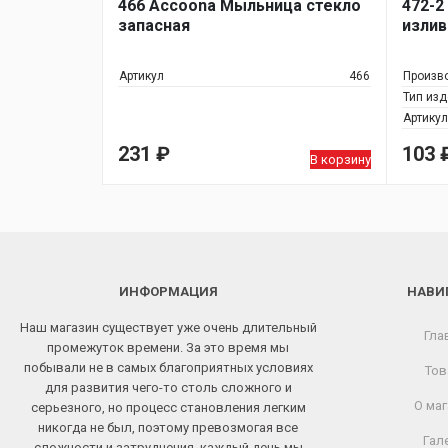
466 Accoona Мыльница стекло
472-2
запасная
излив
Артикул
466
Произв
Тип из
Артикул
231
₽
103
В корзину
ИНФОРМАЦИЯ
НАВИ
Наш магазин существует уже очень длительный
Гла
промежуток времени. За это время мы
побывали не в самых благоприятных условиях
Тов
для развития чего-то столь сложного и
О маг
серьезного, но процесс становления легким
никогда не был, поэтому превозмогая все
Гал
сложности и затруднения, каждый день мы