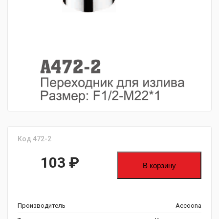
fijpawfioawjf
Код 472-2
103
₽
В корзину
Производитель
Accoona