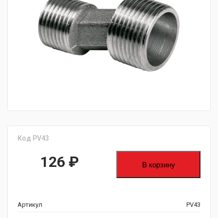
fijpawfioawjf
Код PV43
126
₽
В корзину
Артикул
PV43