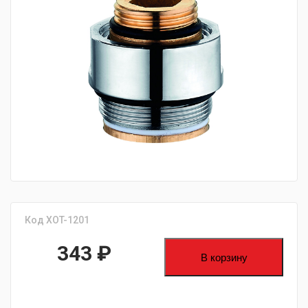
fijpawfioawjf
Код XOT-1201
343
₽
В корзину