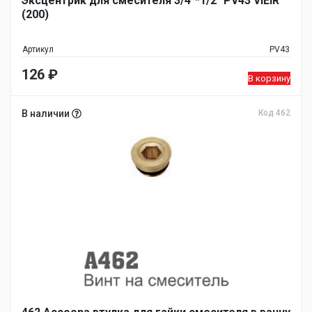
Эксцентрик для смесителя 3/4"*1/2" PV43 ViEiR
(200)
Артикул
PV43
126
₽
В корзину
В наличии
Код 462