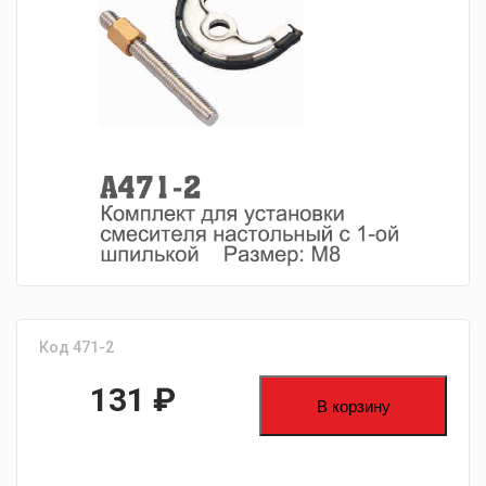
fijpawfioawjf
Код 471-2
131
₽
В корзину