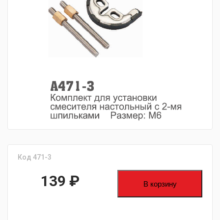
fijpawfioawjf
Код 471-3
139
₽
В корзину