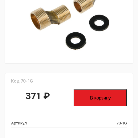
fijpawfioawjf
Код 70-1G
371
₽
В корзину
Артикул
70-1G