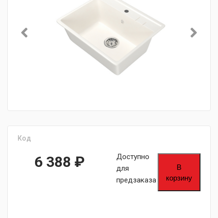
Код
Доступно
6 388
₽
В
для
корзину
предзаказа