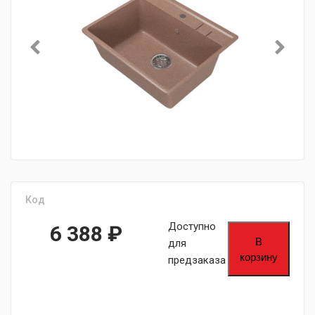
Код
Доступно
6 388
₽
В
для
корзину
предзаказа