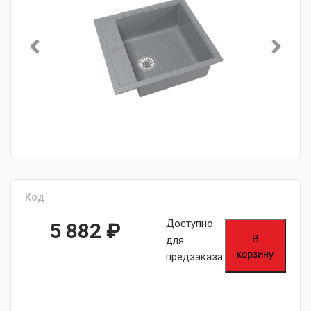
Код
Доступно
5 882
₽
В
для
корзину
предзаказа