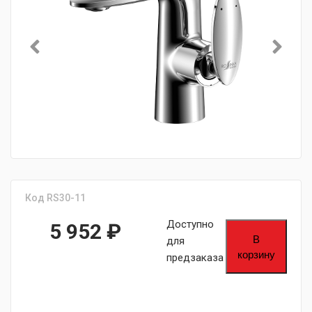
Код RS30-11
Доступно
5 952
₽
В
для
корзину
предзаказа