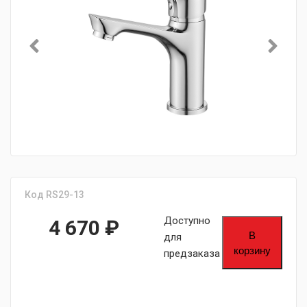
Код RS29-13
Доступно
4 670
₽
В
для
корзину
предзаказа