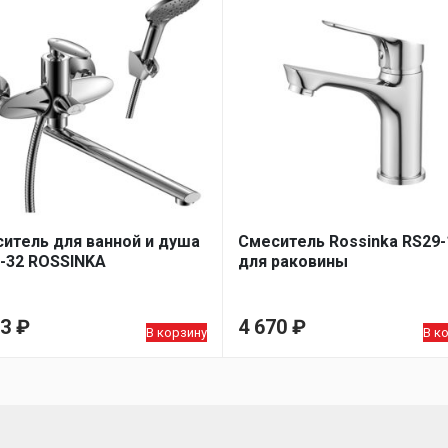
итель для ванной и душа
Смеситель Rossinka RS29-
-32 ROSSINKA
для раковины
03
₽
4 670
₽
В корзину
В к