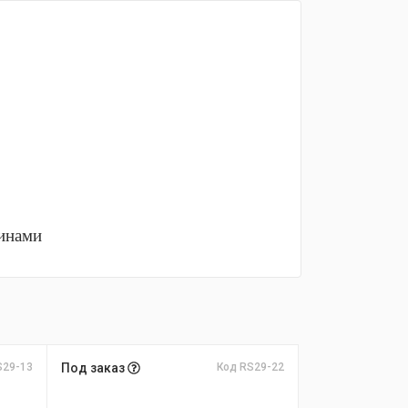
тинами
S29-13
Под заказ
Код RS29-22