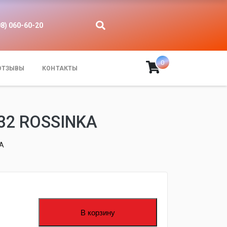
08) 060-60-20
0
ОТЗЫВЫ
КОНТАКТЫ
32 ROSSINKA
KA
fijpawfioawjf
В корзину