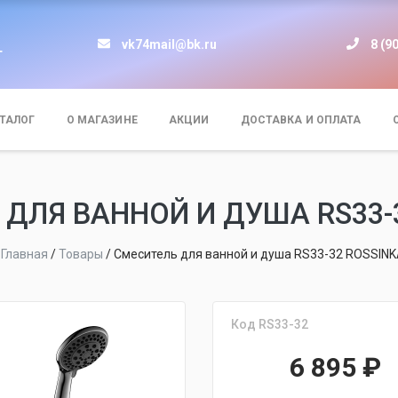
vk74mail@bk.ru
8 (9
т
ТАЛОГ
О МАГАЗИНЕ
АКЦИИ
ДОСТАВКА И ОПЛАТА
ДЛЯ ВАННОЙ И ДУША RS33-
Главная
/
Товары
/
Смеситель для ванной и душа RS33-32 ROSSIN
Код RS33-32
6 895
₽