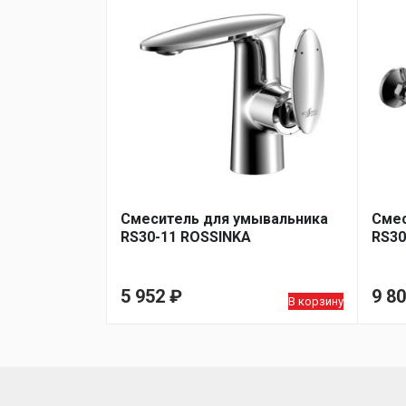
Смеситель для умывальника
Смес
RS30-11 ROSSINKA
RS30
5 952
₽
9 8
В корзину