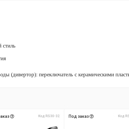
й стиль
тия
оды (дивертор): переключатель с керамическими плас
заказ
Код RS30-32
Под заказ
Код R