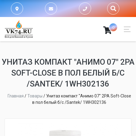
0
УНИТАЗ КОМПАКТ "АНИМО 07" 2РА
SOFT-CLOSE В ПОЛ БЕЛЫЙ Б/С
/SANTEK/ 1WH302136
Главная
/
Товары
/
Унитаз компакт "Анимо 07" 2РА Soft-Close
в пол белый б/с /Santek/ 1WH302136