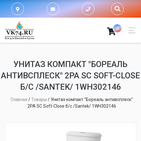
0
УНИТАЗ КОМПАКТ "БОРЕАЛЬ
АНТИВСПЛЕСК" 2РА SC SOFT-CLOSE
Б/С /SANTEK/ 1WH302146
Главная
/
Товары
/
Унитаз компакт "Бореаль антивсплеск"
2РА SC Soft-Close б/с /Santek/ 1WH302146