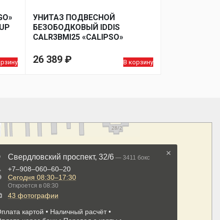
GO»
УНИТАЗ ПОДВЕСНОЙ
 UP
БЕЗОБОДКОВЫЙ IDDIS
CALR3BMI25 «CALIPSO»
СИДЕНЬЕ
ДЮРОПЛАСТ,МИКРОЛИФТ,ЧЕРНЫЙ
26 389
₽
орзину
В корзину
МАТ.