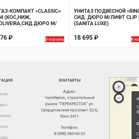
ТАЗ-КОМПАКТ «CLASSIC»
УНИТАЗ ПОДВЕСНОЙ «RIN
M (КОС,НИЖ,
СИД. ДЮРО М/ЛИФТ CLIP
OLIVEIRA,СИД.ДЮРО М/
(SANITA LUXE)
, CLIP UP) (SANITA LUXE)
276
₽
18 695
₽
В корзину
В к
ГАЦИЯ
КОНТАКТЫ
Адрес:
вная
Челябинск, строительный
рынок "ПЕРЕКРЕСТОК" ул.
ары
Свердловский проспект 32/6,
азине
бокс 3411
ерея
Телефон:
8 (908) 060-60-20
ывы