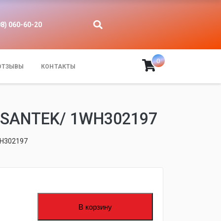
08) 060-60-20
0
ОТЗЫВЫ
КОНТАКТЫ
/SANTEK/ 1WH302197
WH302197
fijpawfioawjf
В корзину