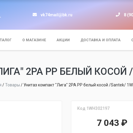
vk74mail@bk.ru
8 (9
т
ТАЛОГ
О МАГАЗИНЕ
АКЦИИ
ДОСТАВКА И ОПЛАТА
ИГА" 2РА PP БЕЛЫЙ КОСОЙ 
я
/
Товары
/
Унитаз компакт "Лига" 2РА PP белый косой /Santek/ 1
Код 1WH302197
7 043
₽