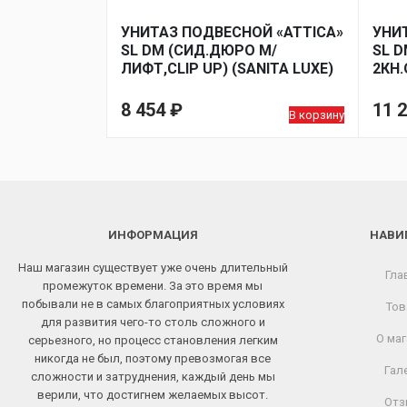
УНИТАЗ ПОДВЕСНОЙ «ATTICA»
УНИ
SL DM (СИД.ДЮРО М/
SL D
ЛИФТ,CLIP UP) (SANITA LUXE)
2КН.
ЛИФТ
8 454
₽
11 
В корзину
ИНФОРМАЦИЯ
НАВИ
Наш магазин существует уже очень длительный
Гла
промежуток времени. За это время мы
побывали не в самых благоприятных условиях
Тов
для развития чего-то столь сложного и
О маг
серьезного, но процесс становления легким
никогда не был, поэтому превозмогая все
Гал
сложности и затруднения, каждый день мы
верили, что достигнем желаемых высот.
Отз