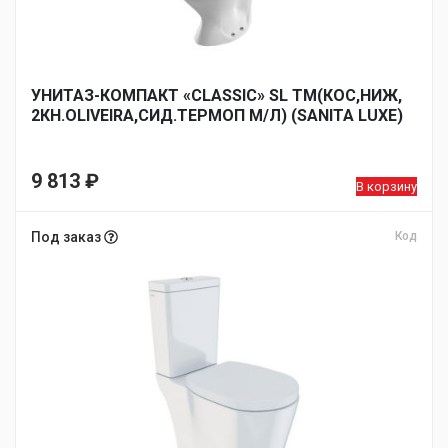
УНИТАЗ-КОМПАКТ «CLASSIC» SL TM(КОС,НИЖ,
2КН.OLIVEIRA,СИД.ТЕРМОП М/Л) (SANITA LUXE)
9 813
₽
В корзину
Под заказ
Код