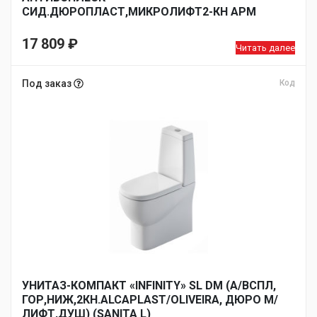
СИД.ДЮРОПЛАСТ,МИКРОЛИФТ2-КН АРМ
17 809
₽
Читать далее
Под заказ
Код
УНИТАЗ-КОМПАКТ «INFINITY» SL DM (А/ВСПЛ,
ГОР,НИЖ,2КН.ALCAPLAST/OLIVEIRA, ДЮРО М/
ЛИФТ,ДУШ) (SANITA L)