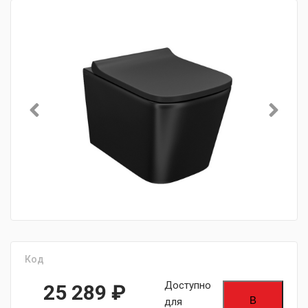
Код
Доступно
25 289
₽
В
для