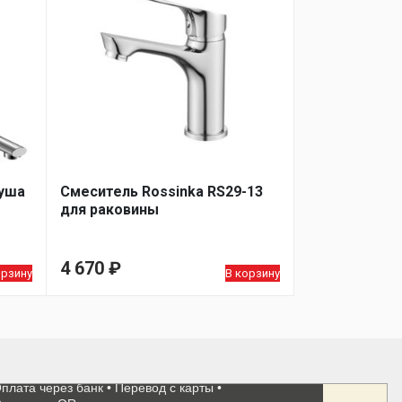
душа
Смеситель Rossinka RS29-13
для раковины
4 670
₽
орзину
В корзину