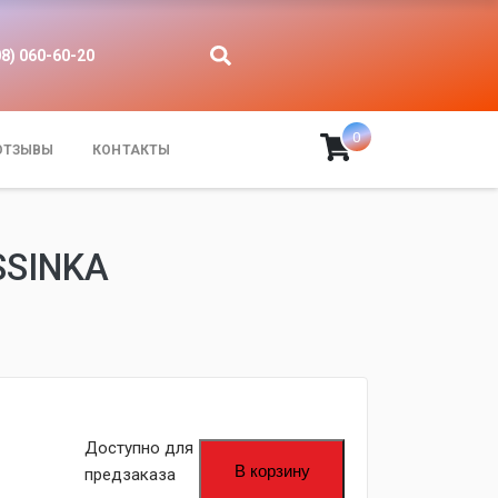
08) 060-60-20
0
ОТЗЫВЫ
КОНТАКТЫ
SSINKA
fijpawfioawjf
Доступно для
В корзину
предзаказа