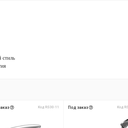
й стиль
тия
заказ
Код RS30-11
Под заказ
Код R