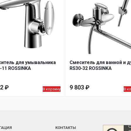
итель для умывальника
Смеситель для ванной и 
-11 ROSSINKA
RS30-32 ROSSINKA
52
₽
9 803
₽
В корзину
В к
ГАЦИЯ
КОНТАКТЫ