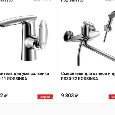
заказ
Код RS30-11
Под заказ
Код R
итель для умывальника
Смеситель для ванной и 
-11 ROSSINKA
RS30-32 ROSSINKA
52
₽
9 803
₽
В корзину
В к