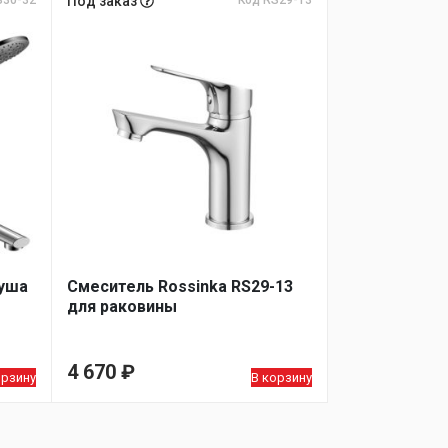
S30-32
Под заказ
Код RS29-13
душа
Смеситель Rossinka RS29-13
для раковины
4 670
₽
орзину
В корзину