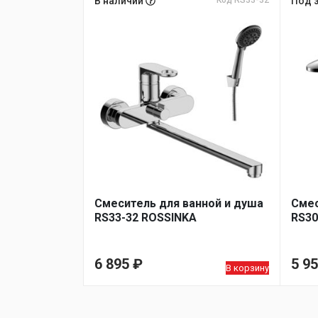
В наличии
Код RS33-32
Под 
Смеситель для ванной и душа
Смес
RS33-32 ROSSINKA
RS30
6 895
₽
5 9
В корзину