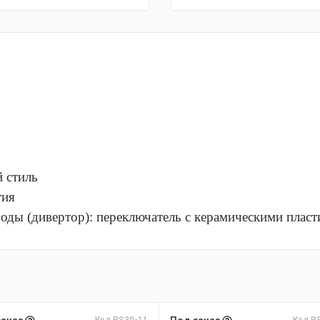
й стиль
тия
оды (дивертор): переключатель с керамическими плас