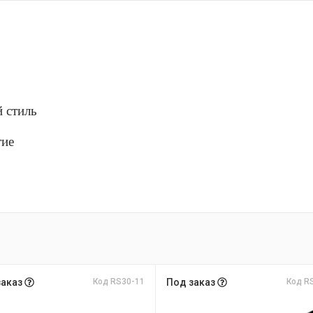
й стиль
тие
заказ
Код RS30-11
Под заказ
Код R