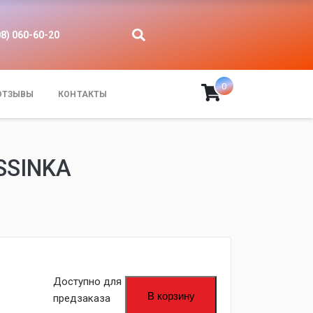
08) 060-60-20
0
ОТЗЫВЫ
КОНТАКТЫ
SSINKA
fijpawfioawjf
Доступно для
В корзину
предзаказа