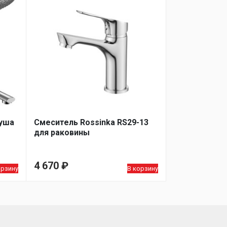
душа
Смеситель Rossinka RS29-13
для раковины
4 670
₽
орзину
В корзину