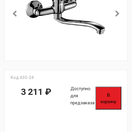
Код A35-24
Доступно
3 211
₽
В
для
корзину
предзаказа