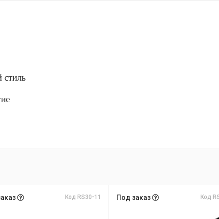
й стиль
тие
заказ
Код RS30-11
Под заказ
Код R