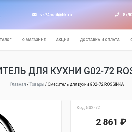
vk74mail@bk.ru
8 (9
т
ТАЛОГ
О МАГАЗИНЕ
АКЦИИ
ДОСТАВКА И ОПЛАТА
ТЕЛЬ ДЛЯ КУХНИ G02-72 RO
Главная
/
Товары
/
Смеситель для кухни G02-72 ROSSINKA
Код G02-72
2 861
₽