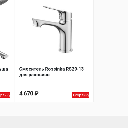
душа
Смеситель Rossinka RS29-13
для раковины
4 670
₽
орзину
В корзину