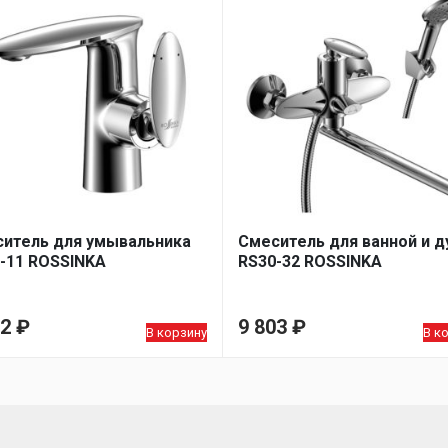
итель для умывальника
Смеситель для ванной и 
-11 ROSSINKA
RS30-32 ROSSINKA
52
₽
9 803
₽
В корзину
В к