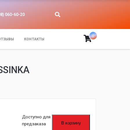
08) 060-60-20
0
ОТЗЫВЫ
КОНТАКТЫ
SSINKA
fijpawfioawjf
Доступно для
В корзину
предзаказа