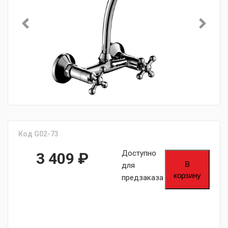
Код G02-73
Доступно
3 409
₽
В
для
корзину
предзаказа