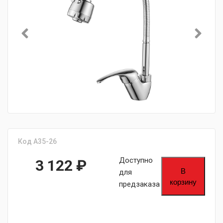
Код A35-26
Доступно
3 122
₽
В
для
корзину
предзаказа