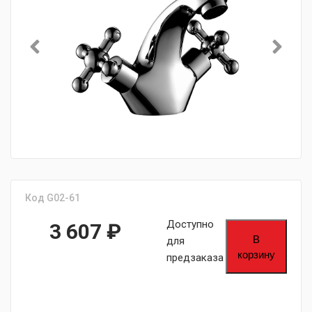
Код G02-61
Доступно
3 607
₽
В
для
корзину
предзаказа