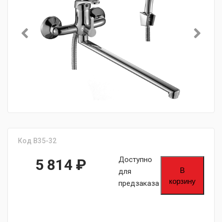
Код B35-32
Доступно
5 814
₽
В
для
корзину
предзаказа