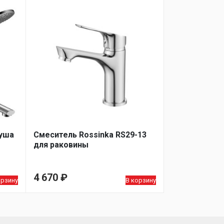
душа
Смеситель Rossinka RS29-13
для раковины
4 670
₽
орзину
В корзину