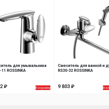
итель для умывальника
Смеситель для ванной и 
-11 ROSSINKA
RS30-32 ROSSINKA
52
₽
9 803
₽
В корзину
В к