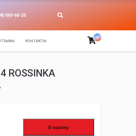
08) 060-60-20
0
ОТЗЫВЫ
КОНТАКТЫ
4 ROSSINKA
A
fijpawfioawjf
В корзину