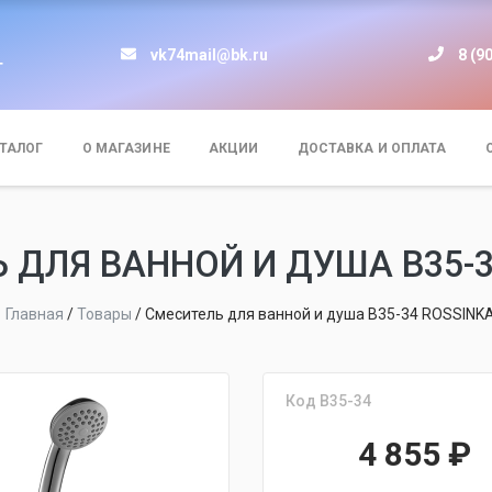
vk74mail@bk.ru
8 (9
т
ТАЛОГ
О МАГАЗИНЕ
АКЦИИ
ДОСТАВКА И ОПЛАТА
 ДЛЯ ВАННОЙ И ДУША B35-3
Главная
/
Товары
/
Смеситель для ванной и душа B35-34 ROSSINK
Код B35-34
4 855
₽