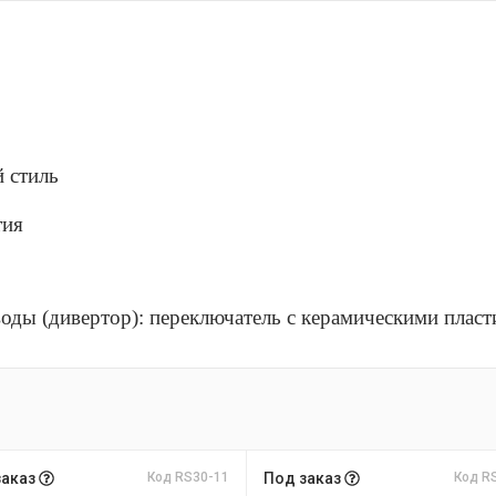
й стиль
тия
оды (дивертор): переключатель с керамическими плас
заказ
Код RS30-11
Под заказ
Код R