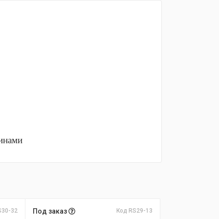
тинами
S30-32
Под заказ
Код RS29-13