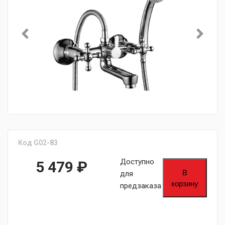
Код G02-83
Доступно
5 479
₽
В
для
корзину
предзаказа