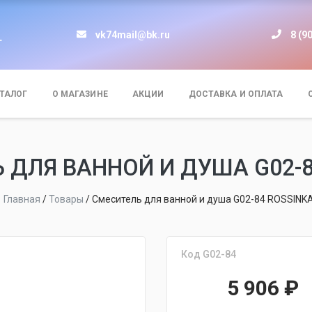
vk74mail@bk.ru
8 (9
т
ТАЛОГ
О МАГАЗИНЕ
АКЦИИ
ДОСТАВКА И ОПЛАТА
 ДЛЯ ВАННОЙ И ДУША G02-8
Главная
/
Товары
/
Смеситель для ванной и душа G02-84 ROSSINK
Код G02-84
5 906
₽