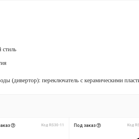
й стиль
тия
оды (дивертор): переключатель с керамическими плас
заказ
Код RS30-11
Под заказ
Код R