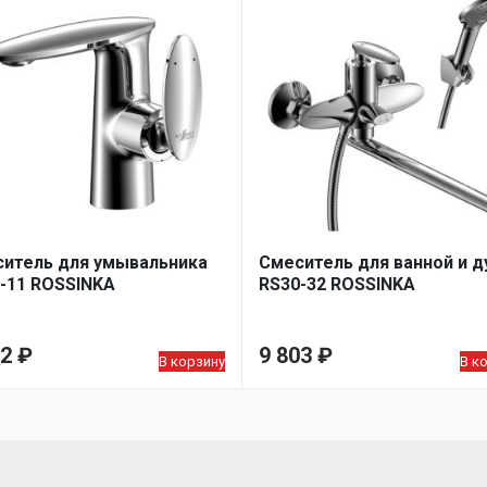
итель для умывальника
Смеситель для ванной и 
-11 ROSSINKA
RS30-32 ROSSINKA
52
₽
9 803
₽
В корзину
В к