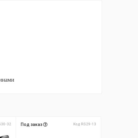
тинами
S30-32
Под заказ
Код RS29-13