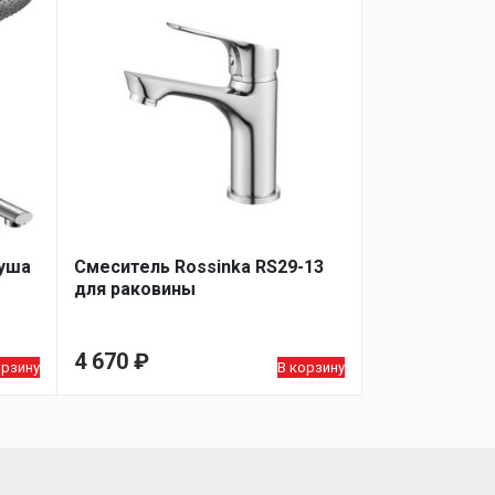
душа
Смеситель Rossinka RS29-13
для раковины
4 670
₽
орзину
В корзину