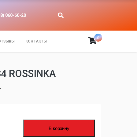
08) 060-60-20
0
ОТЗЫВЫ
КОНТАКТЫ
4 ROSSINKA
A
fijpawfioawjf
В корзину