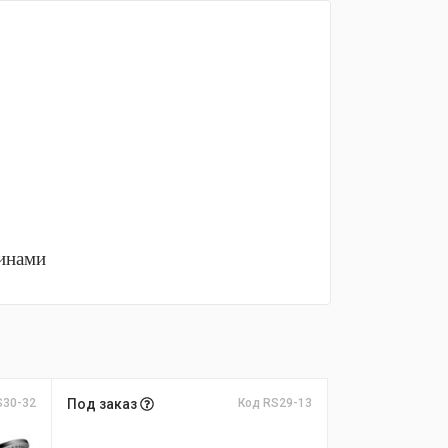
тинами
S30-32
Под заказ
Код RS29-13