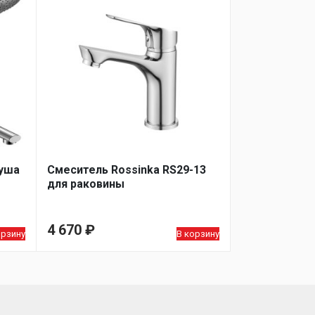
душа
Смеситель Rossinka RS29-13
для раковины
4 670
₽
орзину
В корзину