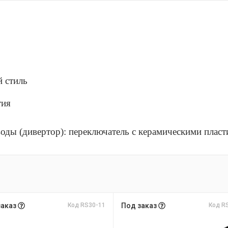
й стиль
тия
оды (дивертор): переключатель с керамическими плас
заказ
Код RS30-11
Под заказ
Код R