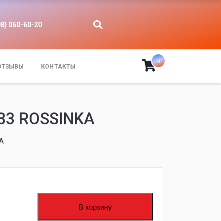
08) 060-60-20
0
ОТЗЫВЫ
КОНТАКТЫ
33 ROSSINKA
KA
fijpawfioawjf
В корзину