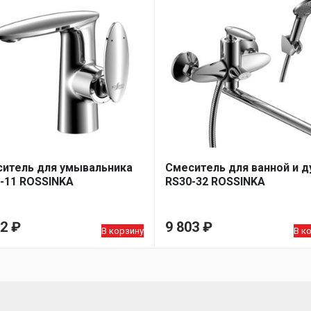
итель для умывальника
Смеситель для ванной и 
-11 ROSSINKA
RS30-32 ROSSINKA
52
₽
9 803
₽
В корзину
В к