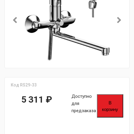
Код RS29-33
Доступно
5 311
₽
В
для
корзину
предзаказа