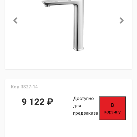
Код RS27-14
Доступно
9 122
₽
В
для
корзину
предзаказа