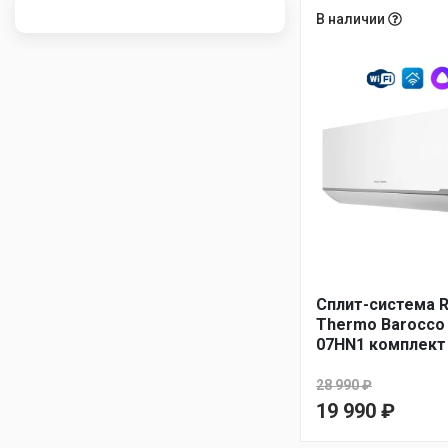
В наличии
Сплит-система R
Thermo Barocco
07HN1 комплект
28 990
₽
Первоначаль
19 990
₽
цена
Текущая