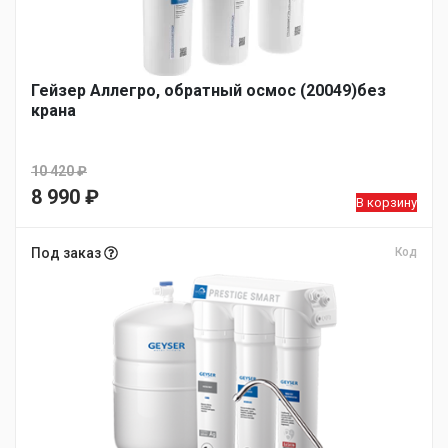
Гейзер Аллегро, обратный осмос (20049)без
крана
10 420
₽
Первоначальная
8 990
₽
В корзину
цена
Текущая
составляла
цена:
Под заказ
Код
10
8
420 ₽.
990 ₽.