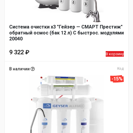
Система очистки х3 "Гейзер — СМАРТ Престиж"
обратный осмос (бак 12 л) С быстрос. модулями
20040
9 322
₽
В корзину
В наличии
Код
-15%