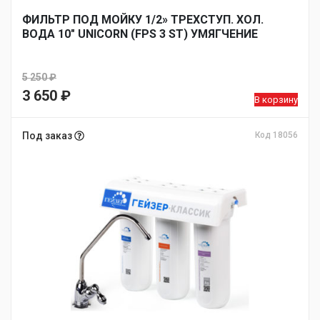
ФИЛЬТР ПОД МОЙКУ 1/2» ТРЕХСТУП. ХОЛ.
ВОДА 10″ UNICORN (FPS 3 SТ) УМЯГЧЕНИЕ
5 250
₽
Первоначальная
3 650
₽
В корзину
цена
Текущая
составляла
цена:
Под заказ
Код 18056
5
3
250 ₽.
650 ₽.