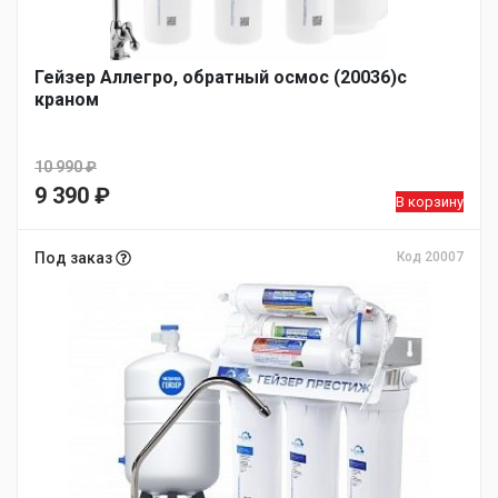
Гейзер Аллегро, обратный осмос (20036)с
краном
10 990
₽
Первоначальная
9 390
₽
В корзину
цена
Текущая
составляла
цена:
Под заказ
Код 20007
10
9
990 ₽.
390 ₽.